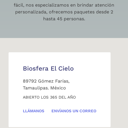
fácil, nos especializamos en brindar atención
personalizada, ofrecemos paquetes desde 2
hasta 45 personas.
Biosfera El Cielo
89792 Gómez Farías,
Tamaulipas. México
ABIERTO LOS 365 DEL AÑO
LLÁMANOS
ENVÍANOS UN CORREO