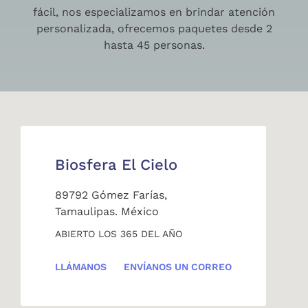
fácil, nos especializamos en brindar atención
personalizada, ofrecemos paquetes desde 2
hasta 45 personas.
Biosfera El Cielo
89792 Gómez Farías,
Tamaulipas. México
ABIERTO LOS 365 DEL AÑO
LLÁMANOS
ENVÍANOS UN CORREO