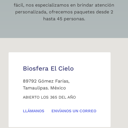
fácil, nos especializamos en brindar atención
personalizada, ofrecemos paquetes desde 2
hasta 45 personas.
Biosfera El Cielo
89792 Gómez Farías,
Tamaulipas. México
ABIERTO LOS 365 DEL AÑO
LLÁMANOS
ENVÍANOS UN CORREO