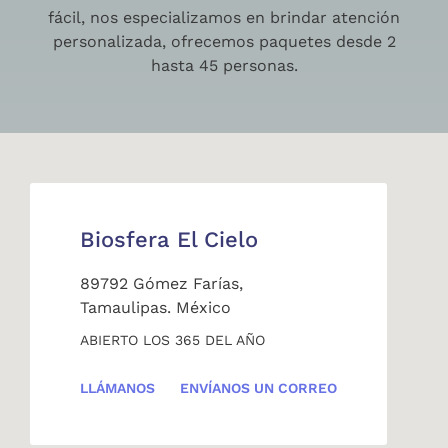
fácil, nos especializamos en brindar atención
personalizada, ofrecemos paquetes desde 2
hasta 45 personas.
Biosfera El Cielo
89792 Gómez Farías,
Tamaulipas. México
ABIERTO LOS 365 DEL AÑO
LLÁMANOS
ENVÍANOS UN CORREO