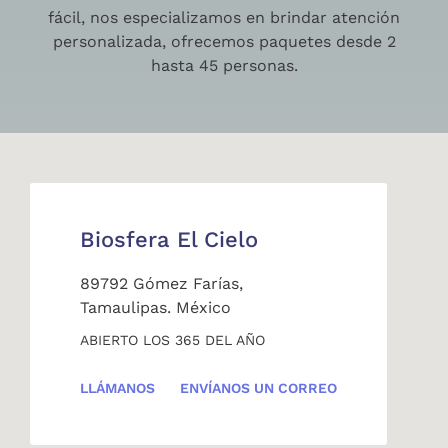
fácil, nos especializamos en brindar atención
personalizada, ofrecemos paquetes desde 2
hasta 45 personas.
Biosfera El Cielo
89792 Gómez Farías,
Tamaulipas. México
ABIERTO LOS 365 DEL AÑO
LLÁMANOS
ENVÍANOS UN CORREO