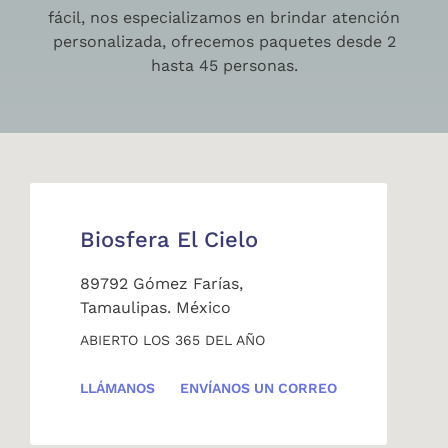
fácil, nos especializamos en brindar atención
personalizada, ofrecemos paquetes desde 2
hasta 45 personas.
Biosfera El Cielo
89792 Gómez Farías,
Tamaulipas. México
ABIERTO LOS 365 DEL AÑO
LLÁMANOS
ENVÍANOS UN CORREO