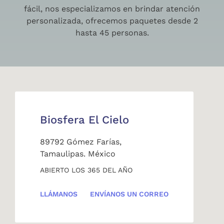
fácil, nos especializamos en brindar atención
personalizada, ofrecemos paquetes desde 2
hasta 45 personas.
Biosfera El Cielo
89792 Gómez Farías,
Tamaulipas. México
ABIERTO LOS 365 DEL AÑO
LLÁMANOS
ENVÍANOS UN CORREO