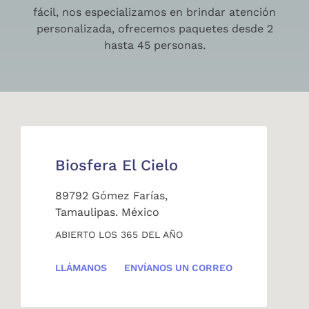
fácil, nos especializamos en brindar atención
personalizada, ofrecemos paquetes desde 2
hasta 45 personas.
Biosfera El Cielo
89792 Gómez Farías,
Tamaulipas. México
ABIERTO LOS 365 DEL AÑO
LLÁMANOS
ENVÍANOS UN CORREO