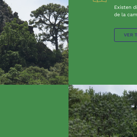
Existen d
de la cam
VER 