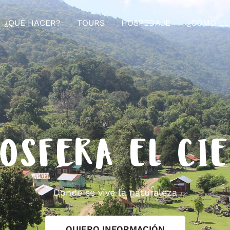
¿QUÉ HACER?
TOURS
HOSPEDAJE
¿CÓMO LL
OSFERA EL CI
Donde se vive la naturaleza
QUIERO INFORMACIÓN