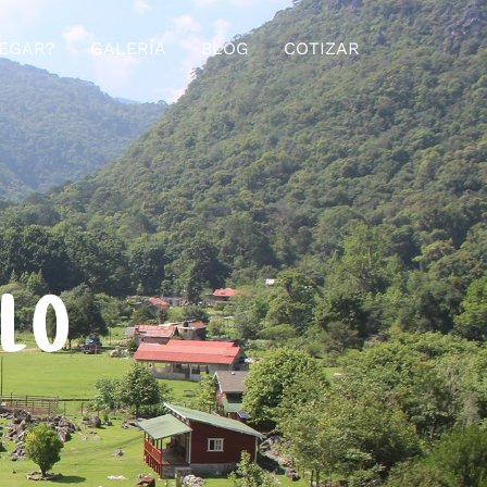
EGAR?
GALERÍA
BLOG
COTIZAR
ELO