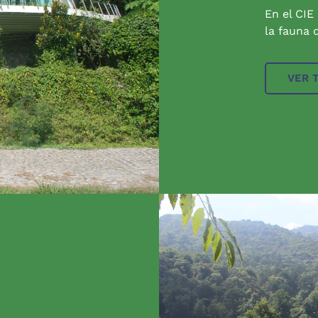
En el CIE
la fauna q
VER 