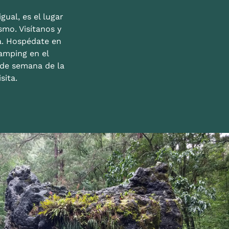
gual, es el lugar
mo. Visítanos y
a. Hospédate en
amping en el
n de semana de la
sita.