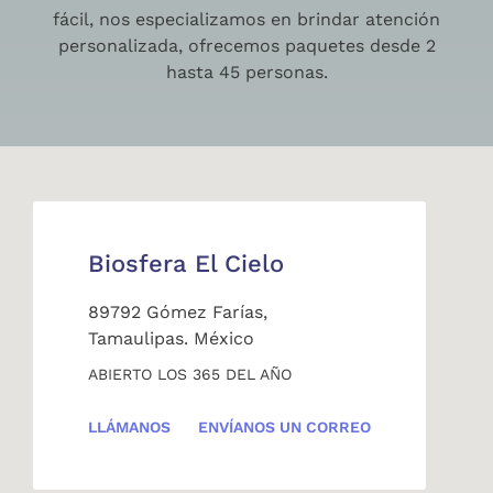
fácil, nos especializamos en brindar atención
personalizada, ofrecemos paquetes desde 2
hasta 45 personas.
Biosfera El Cielo
89792 Gómez Farías,
Tamaulipas. México
ABIERTO LOS 365 DEL AÑO
LLÁMANOS
ENVÍANOS UN CORREO