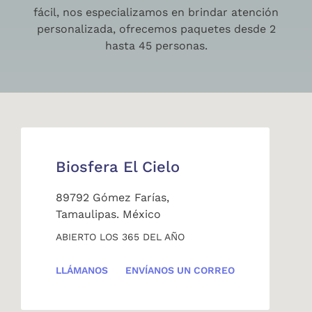
fácil, nos especializamos en brindar atención
personalizada, ofrecemos paquetes desde 2
hasta 45 personas.
Biosfera El Cielo
89792 Gómez Farías,
Tamaulipas. México
ABIERTO LOS 365 DEL AÑO
LLÁMANOS
ENVÍANOS UN CORREO