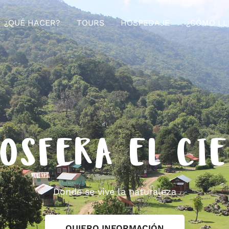
¿QUÉ HACER?
TOURS
HOSPEDAJE
¿CÓMO LL
OSFERA EL CI
Donde se vive la naturaleza
QUIERO INFORMACIÓN