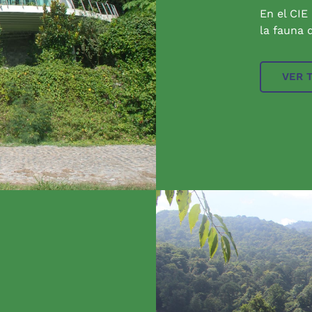
En el CIE
la fauna q
VER 