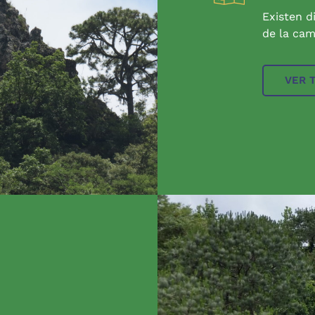
Existen d
de la cam
VER 