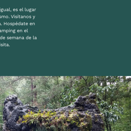
gual, es el lugar
mo. Visítanos y
a. Hospédate en
amping en el
n de semana de la
sita.