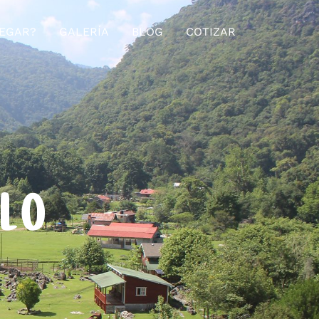
EGAR?
GALERÍA
BLOG
COTIZAR
ELO