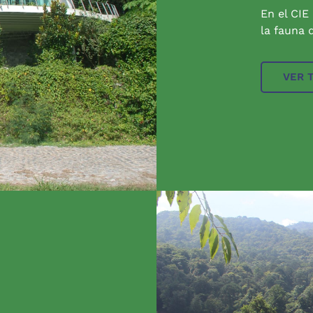
En el CIE
la fauna q
VER 