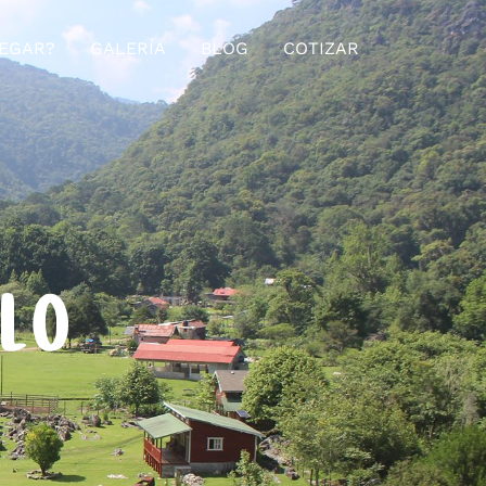
EGAR?
GALERÍA
BLOG
COTIZAR
ELO