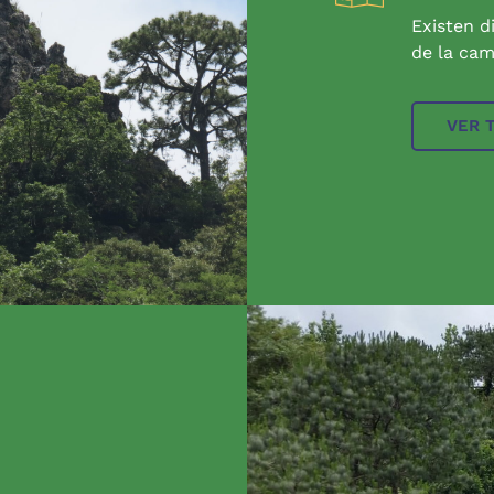
Existen d
de la cam
VER 