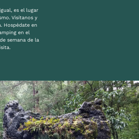
gual, es el lugar
mo. Visítanos y
a. Hospédate en
amping en el
n de semana de la
sita.