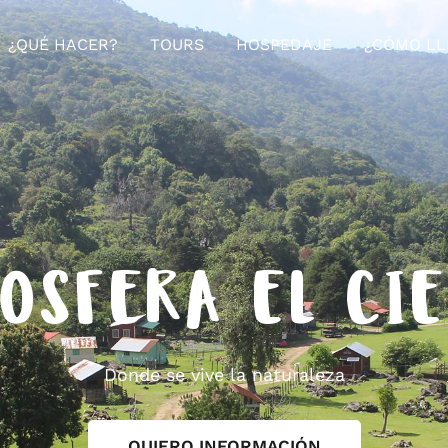
¿QUÉ HACER?
TOURS
HOSPEDAJE
¿CÓMO LL
OSFERA EL CI
Donde se vive la naturaleza
QUIERO INFORMACIÓN