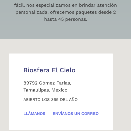
fácil, nos especializamos en brindar atención
personalizada, ofrecemos paquetes desde 2
hasta 45 personas.
Biosfera El Cielo
89792 Gómez Farías,
Tamaulipas. México
ABIERTO LOS 365 DEL AÑO
LLÁMANOS
ENVÍANOS UN CORREO