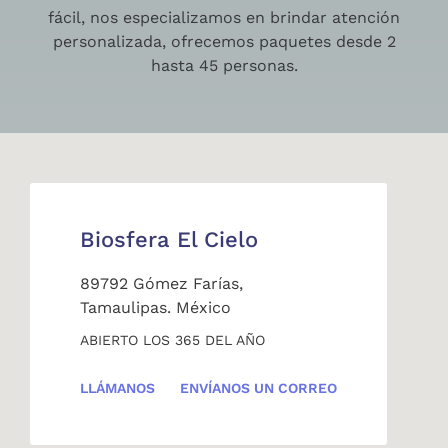
fácil, nos especializamos en brindar atención
personalizada, ofrecemos paquetes desde 2
hasta 45 personas.
Biosfera El Cielo
89792 Gómez Farías,
Tamaulipas. México
ABIERTO LOS 365 DEL AÑO
LLÁMANOS
ENVÍANOS UN CORREO