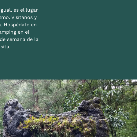
gual, es el lugar
mo. Visítanos y
a. Hospédate en
amping en el
n de semana de la
sita.