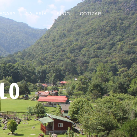
EGAR?
GALERÍA
BLOG
COTIZAR
ELO