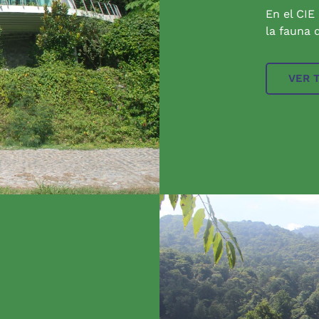
En el CIE
la fauna q
VER 