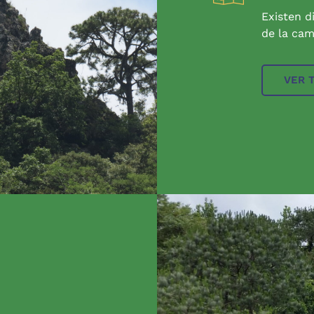
Existen d
de la cam
VER 