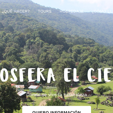
¿QUÉ HACER?
TOURS
HOSPEDAJE
¿CÓMO LL
OSFERA EL CI
Donde se vive la naturaleza
QUIERO INFORMACIÓN