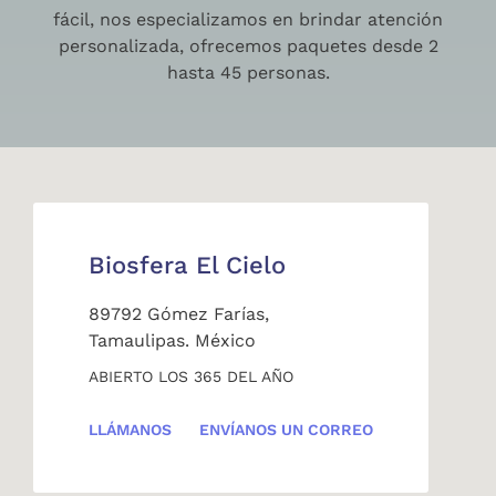
fácil, nos especializamos en brindar atención
personalizada, ofrecemos paquetes desde 2
hasta 45 personas.
Biosfera El Cielo
89792 Gómez Farías,
Tamaulipas. México
ABIERTO LOS 365 DEL AÑO
LLÁMANOS
ENVÍANOS UN CORREO