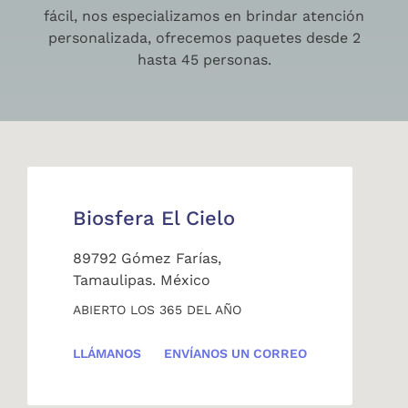
fácil, nos especializamos en brindar atención
personalizada, ofrecemos paquetes desde 2
hasta 45 personas.
Biosfera El Cielo
89792 Gómez Farías,
Tamaulipas. México
ABIERTO LOS 365 DEL AÑO
LLÁMANOS
ENVÍANOS UN CORREO