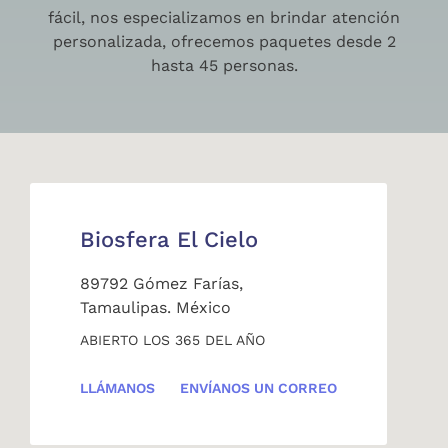
fácil, nos especializamos en brindar atención
personalizada, ofrecemos paquetes desde 2
hasta 45 personas.
Biosfera El Cielo
89792 Gómez Farías,
Tamaulipas. México
ABIERTO LOS 365 DEL AÑO
LLÁMANOS
ENVÍANOS UN CORREO