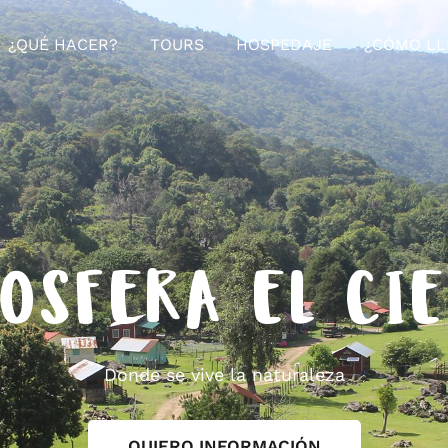
¿QUÉ HACER?
TOURS
HOSPEDAJE
¿CÓMO LL
OSFERA EL CI
Donde se vive la naturaleza
QUIERO INFORMACIÓN