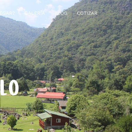
EGAR?
GALERÍA
BLOG
COTIZAR
ELO