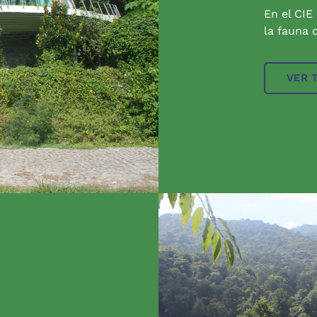
En el CIE
la fauna q
VER 