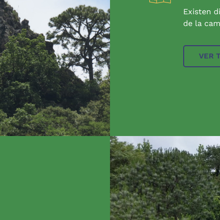
Existen d
de la cam
VER 