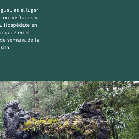
gual, es el lugar
mo. Visítanos y
a. Hospédate en
amping en el
n de semana de la
sita.