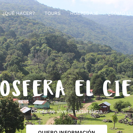
¿QUÉ HACER?
TOURS
HOSPEDAJE
¿CÓMO LL
OSFERA EL CI
Donde se vive la naturaleza
QUIERO INFORMACIÓN