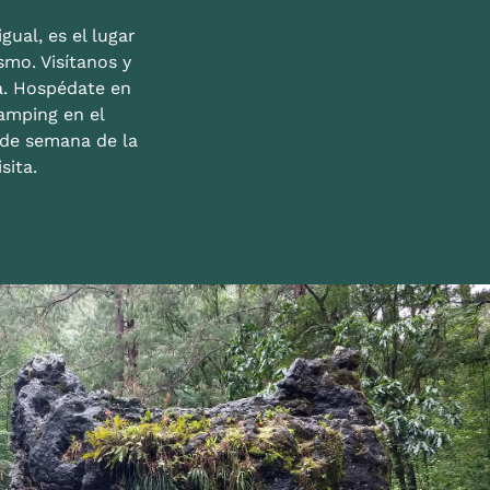
gual, es el lugar
mo. Visítanos y
a. Hospédate en
amping en el
n de semana de la
sita.