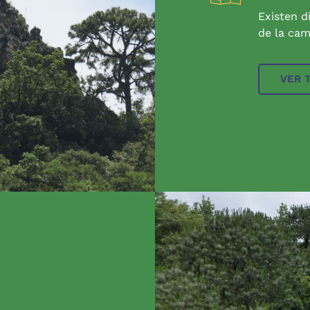
Existen d
de la cam
VER 