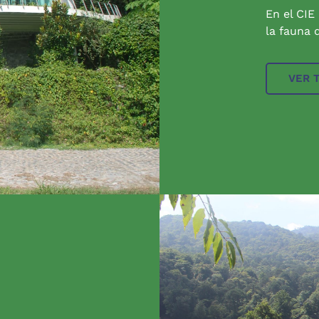
En el CIE
la fauna q
VER 