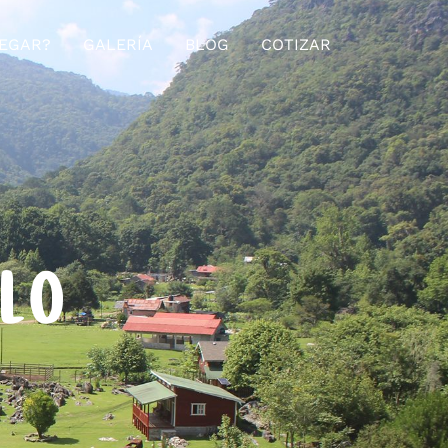
EGAR?
GALERÍA
BLOG
COTIZAR
ELO