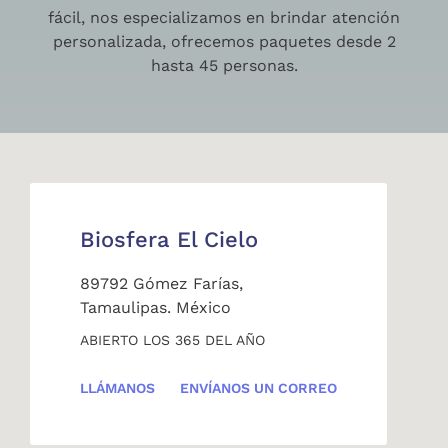
fácil, nos especializamos en brindar atención
personalizada, ofrecemos paquetes desde 2
hasta 45 personas.
Biosfera El Cielo
89792 Gómez Farías,
Tamaulipas. México
ABIERTO LOS 365 DEL AÑO
LLÁMANOS
ENVÍANOS UN CORREO