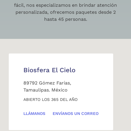
fácil, nos especializamos en brindar atención
personalizada, ofrecemos paquetes desde 2
hasta 45 personas.
Biosfera El Cielo
89792 Gómez Farías,
Tamaulipas. México
ABIERTO LOS 365 DEL AÑO
LLÁMANOS
ENVÍANOS UN CORREO