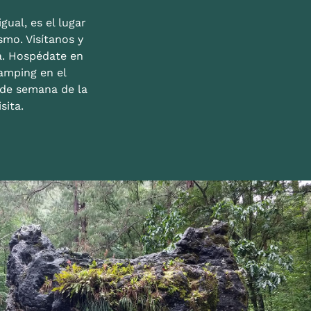
gual, es el lugar
mo. Visítanos y
a. Hospédate en
amping en el
n de semana de la
sita.