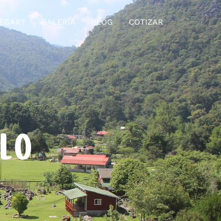
EGAR?
GALERÍA
BLOG
COTIZAR
ELO