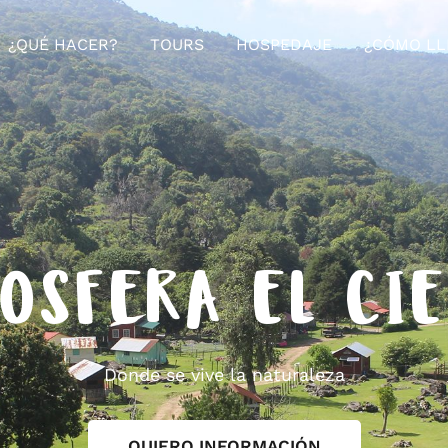
¿QUÉ HACER?
TOURS
HOSPEDAJE
¿CÓMO LL
OSFERA EL CI
Donde se vive la naturaleza
QUIERO INFORMACIÓN