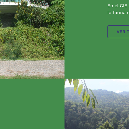
En el CIE
la fauna q
VER 