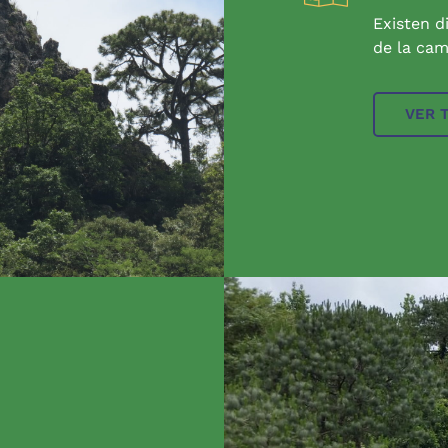
Existen d
de la cam
VER 