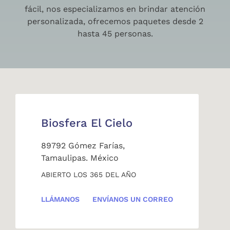
fácil, nos especializamos en brindar atención
personalizada, ofrecemos paquetes desde 2
hasta 45 personas.
Biosfera El Cielo
89792 Gómez Farías,
Tamaulipas. México
ABIERTO LOS 365 DEL AÑO
LLÁMANOS
ENVÍANOS UN CORREO