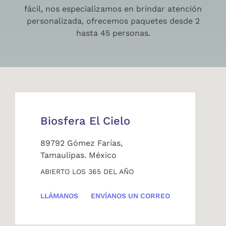
fácil, nos especializamos en brindar atención
personalizada, ofrecemos paquetes desde 2
hasta 45 personas.
Biosfera El Cielo
89792 Gómez Farías,
Tamaulipas. México
ABIERTO LOS 365 DEL AÑO
LLÁMANOS
ENVÍANOS UN CORREO