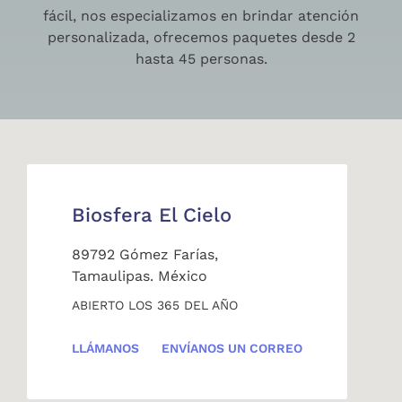
fácil, nos especializamos en brindar atención
personalizada, ofrecemos paquetes desde 2
hasta 45 personas.
Biosfera El Cielo
89792 Gómez Farías,
Tamaulipas. México
ABIERTO LOS 365 DEL AÑO
LLÁMANOS
ENVÍANOS UN CORREO