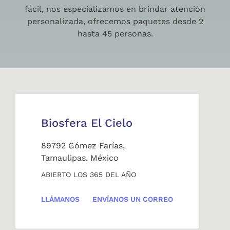
fácil, nos especializamos en brindar atención
personalizada, ofrecemos paquetes desde 2
hasta 45 personas.
Biosfera El Cielo
89792 Gómez Farías,
Tamaulipas. México
ABIERTO LOS 365 DEL AÑO
LLÁMANOS
ENVÍANOS UN CORREO