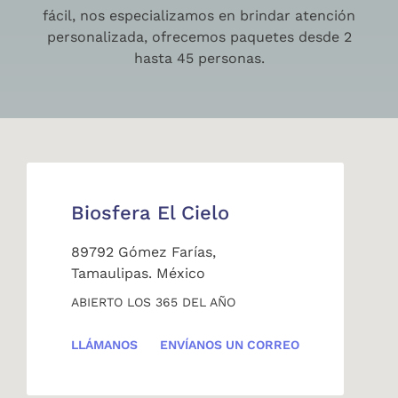
fácil, nos especializamos en brindar atención
personalizada, ofrecemos paquetes desde 2
hasta 45 personas.
Biosfera El Cielo
89792 Gómez Farías,
Tamaulipas. México
ABIERTO LOS 365 DEL AÑO
LLÁMANOS
ENVÍANOS UN CORREO