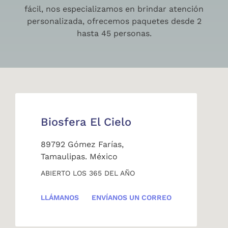
fácil, nos especializamos en brindar atención
personalizada, ofrecemos paquetes desde 2
hasta 45 personas.
Biosfera El Cielo
89792 Gómez Farías,
Tamaulipas. México
ABIERTO LOS 365 DEL AÑO
LLÁMANOS
ENVÍANOS UN CORREO