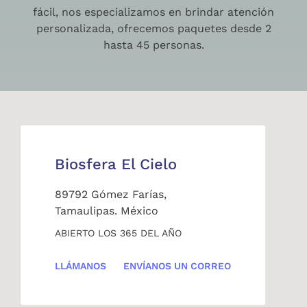
fácil, nos especializamos en brindar atención
personalizada, ofrecemos paquetes desde 2
hasta 45 personas.
Biosfera El Cielo
89792 Gómez Farías,
Tamaulipas. México
ABIERTO LOS 365 DEL AÑO
LLÁMANOS
ENVÍANOS UN CORREO