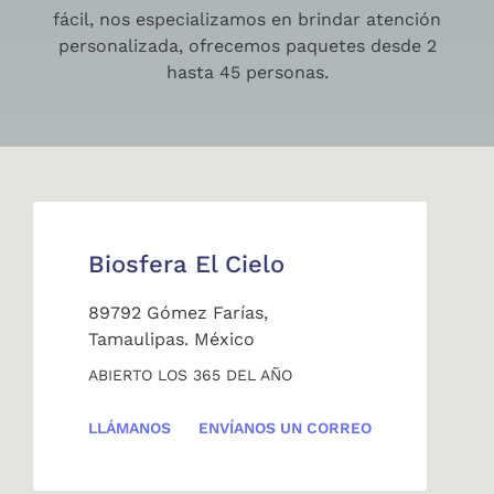
fácil, nos especializamos en brindar atención
personalizada, ofrecemos paquetes desde 2
hasta 45 personas.
Biosfera El Cielo
89792 Gómez Farías,
Tamaulipas. México
ABIERTO LOS 365 DEL AÑO
LLÁMANOS
ENVÍANOS UN CORREO