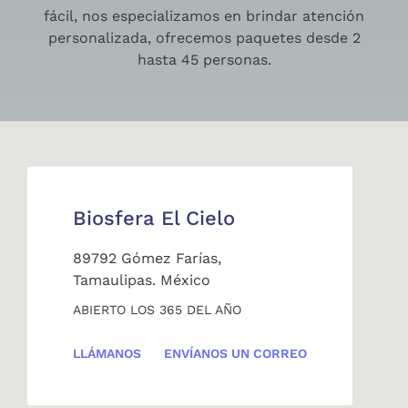
fácil, nos especializamos en brindar atención
personalizada, ofrecemos paquetes desde 2
hasta 45 personas.
Biosfera El Cielo
89792 Gómez Farías,
Tamaulipas. México
ABIERTO LOS 365 DEL AÑO
LLÁMANOS
ENVÍANOS UN CORREO