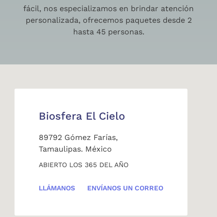
fácil, nos especializamos en brindar atención
personalizada, ofrecemos paquetes desde 2
hasta 45 personas.
Biosfera El Cielo
89792 Gómez Farías,
Tamaulipas. México
ABIERTO LOS 365 DEL AÑO
LLÁMANOS
ENVÍANOS UN CORREO