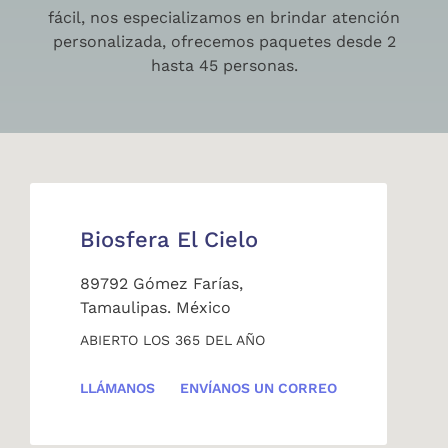
fácil, nos especializamos en brindar atención
personalizada, ofrecemos paquetes desde 2
hasta 45 personas.
Biosfera El Cielo
89792 Gómez Farías,
Tamaulipas. México
ABIERTO LOS 365 DEL AÑO
LLÁMANOS
ENVÍANOS UN CORREO