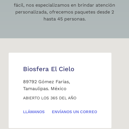
fácil, nos especializamos en brindar atención
personalizada, ofrecemos paquetes desde 2
hasta 45 personas.
Biosfera El Cielo
89792 Gómez Farías,
Tamaulipas. México
ABIERTO LOS 365 DEL AÑO
LLÁMANOS
ENVÍANOS UN CORREO