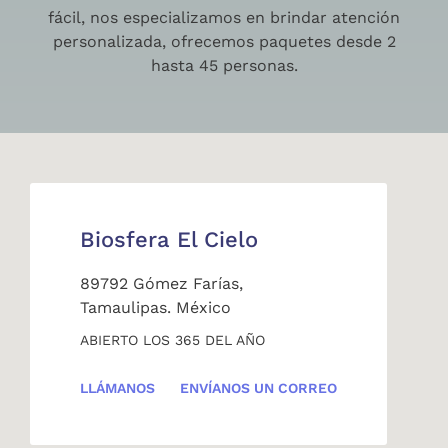
fácil, nos especializamos en brindar atención
personalizada, ofrecemos paquetes desde 2
hasta 45 personas.
Biosfera El Cielo
89792 Gómez Farías,
Tamaulipas. México
ABIERTO LOS 365 DEL AÑO
LLÁMANOS
ENVÍANOS UN CORREO