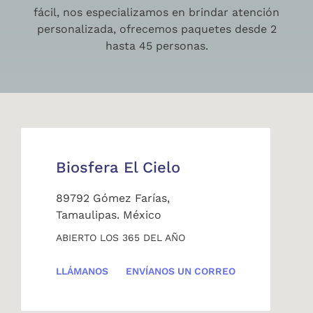
fácil, nos especializamos en brindar atención
personalizada, ofrecemos paquetes desde 2
hasta 45 personas.
Biosfera El Cielo
89792 Gómez Farías,
Tamaulipas. México
ABIERTO LOS 365 DEL AÑO
LLÁMANOS
ENVÍANOS UN CORREO