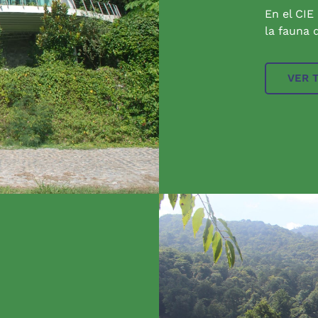
En el CIE
la fauna q
VER 