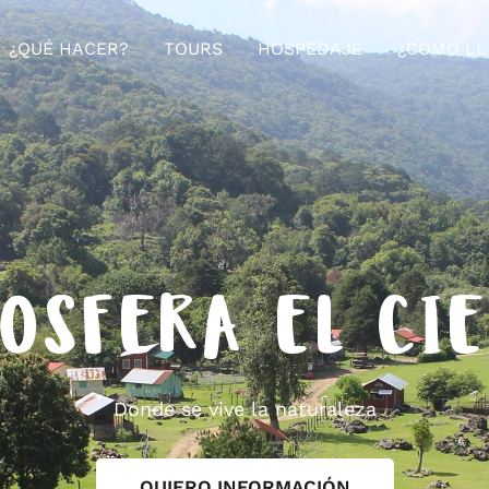
¿QUÉ HACER?
TOURS
HOSPEDAJE
¿CÓMO LL
OSFERA EL CI
Donde se vive la naturaleza
QUIERO INFORMACIÓN