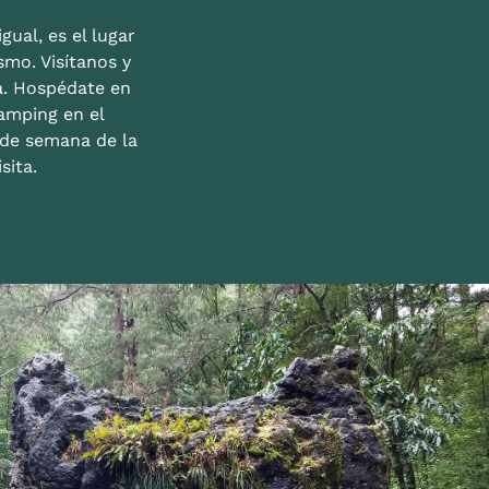
gual, es el lugar
mo. Visítanos y
a. Hospédate en
amping en el
n de semana de la
sita.