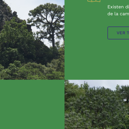
Existen d
de la cam
VER 