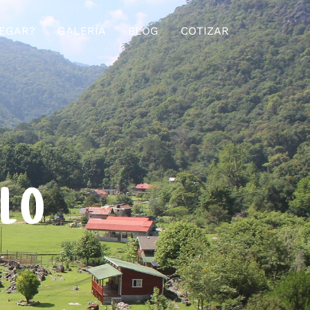
EGAR?
GALERÍA
BLOG
COTIZAR
ELO