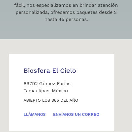
fácil, nos especializamos en brindar atención
personalizada, ofrecemos paquetes desde 2
hasta 45 personas.
Biosfera El Cielo
89792 Gómez Farías,
Tamaulipas. México
ABIERTO LOS 365 DEL AÑO
LLÁMANOS
ENVÍANOS UN CORREO