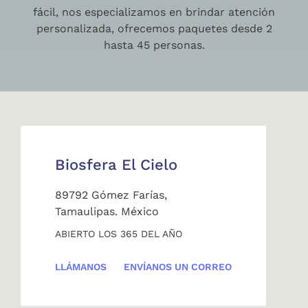
fácil, nos especializamos en brindar atención
personalizada, ofrecemos paquetes desde 2
hasta 45 personas.
Biosfera El Cielo
89792 Gómez Farías,
Tamaulipas. México
ABIERTO LOS 365 DEL AÑO
LLÁMANOS
ENVÍANOS UN CORREO