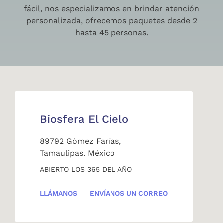
fácil, nos especializamos en brindar atención
personalizada, ofrecemos paquetes desde 2
hasta 45 personas.
Biosfera El Cielo
89792 Gómez Farías,
Tamaulipas. México
ABIERTO LOS 365 DEL AÑO
LLÁMANOS
ENVÍANOS UN CORREO