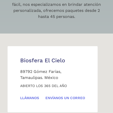
fácil, nos especializamos en brindar atención
personalizada, ofrecemos paquetes desde 2
hasta 45 personas.
Biosfera El Cielo
89792 Gómez Farías,
Tamaulipas. México
ABIERTO LOS 365 DEL AÑO
LLÁMANOS
ENVÍANOS UN CORREO