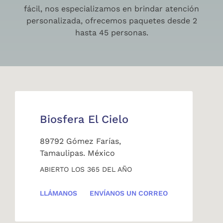
fácil, nos especializamos en brindar atención
personalizada, ofrecemos paquetes desde 2
hasta 45 personas.
Biosfera El Cielo
89792 Gómez Farías,
Tamaulipas. México
ABIERTO LOS 365 DEL AÑO
LLÁMANOS
ENVÍANOS UN CORREO