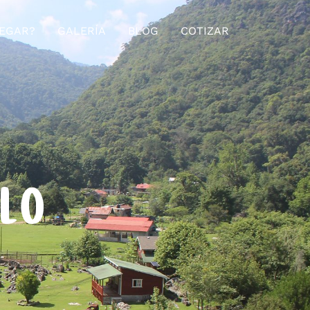
EGAR?
GALERÍA
BLOG
COTIZAR
ELO