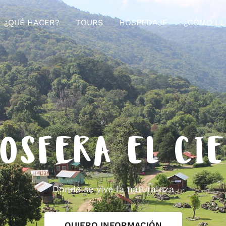
¿QUÉ HACER?
TOURS
HOSPEDAJE
¿CÓMO LL
OSFERA EL CI
Donde se vive la naturaleza
QUIERO INFORMACIÓN