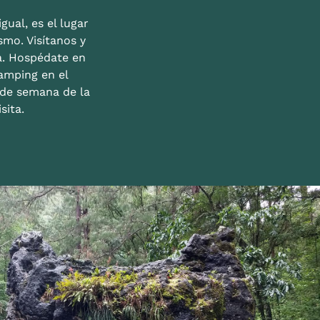
gual, es el lugar
mo. Visítanos y
a. Hospédate en
amping en el
n de semana de la
sita.