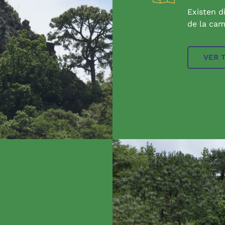
Existen d
de la cam
VER 