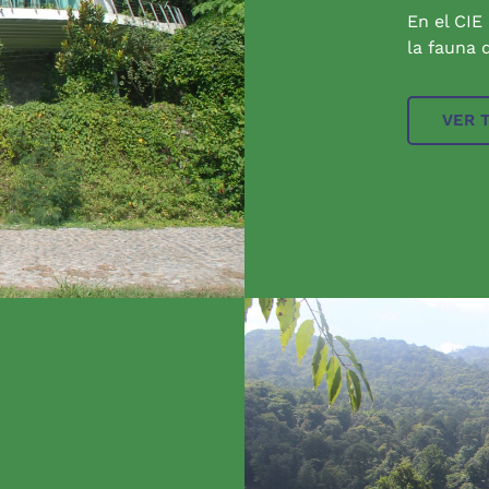
En el CIE
la fauna q
VER 