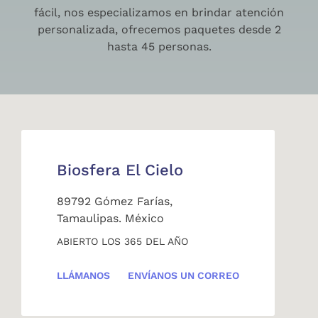
fácil, nos especializamos en brindar atención
personalizada, ofrecemos paquetes desde 2
hasta 45 personas.
Biosfera El Cielo
89792 Gómez Farías,
Tamaulipas. México
ABIERTO LOS 365 DEL AÑO
LLÁMANOS
ENVÍANOS UN CORREO