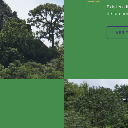
Existen d
de la cam
VER 