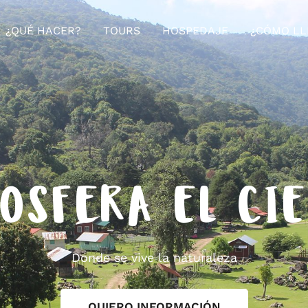
¿QUÉ HACER?
TOURS
HOSPEDAJE
¿CÓMO LL
OSFERA EL CI
Donde se vive la naturaleza
QUIERO INFORMACIÓN