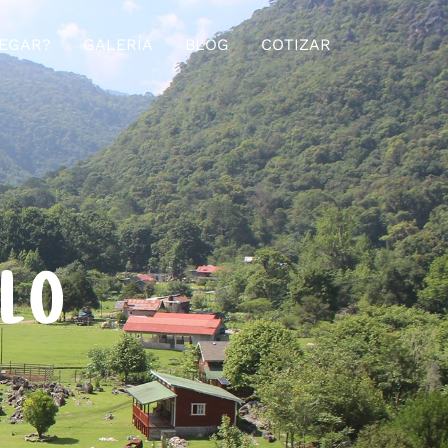
EGAR?
GALERÍA
BLOG
COTIZAR
ELO