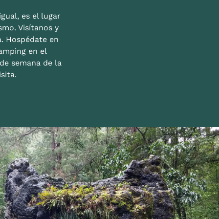
gual, es el lugar
mo. Visítanos y
a. Hospédate en
amping en el
n de semana de la
sita.