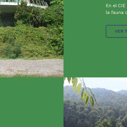
En el CIE
la fauna q
VER 