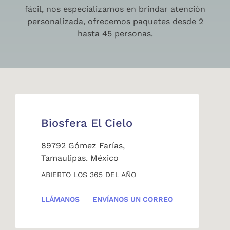
fácil, nos especializamos en brindar atención
personalizada, ofrecemos paquetes desde 2
hasta 45 personas.
Biosfera El Cielo
89792 Gómez Farías,
Tamaulipas. México
ABIERTO LOS 365 DEL AÑO
LLÁMANOS
ENVÍANOS UN CORREO