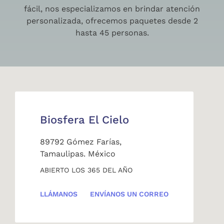
fácil, nos especializamos en brindar atención
personalizada, ofrecemos paquetes desde 2
hasta 45 personas.
Biosfera El Cielo
89792 Gómez Farías,
Tamaulipas. México
ABIERTO LOS 365 DEL AÑO
LLÁMANOS
ENVÍANOS UN CORREO