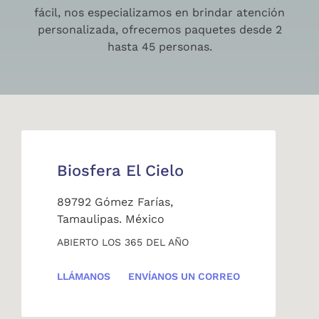
fácil, nos especializamos en brindar atención
personalizada, ofrecemos paquetes desde 2
hasta 45 personas.
Biosfera El Cielo
89792 Gómez Farías,
Tamaulipas. México
ABIERTO LOS 365 DEL AÑO
LLÁMANOS
ENVÍANOS UN CORREO